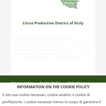
Citrus Production District of Sicily
Distretto Produttivo Agrumi di Sicilia
Sede legale: Via G. A. Costanzo n. 41, Catania
(CT - Sicilia)
Sede operativa: Via Galileo Galilei n. 18 - 95037
San Giovanni la Punta (CT)
Cell. +39 347 9221780 - P.IVA: 04784140875
Privacy policy
Cookie Policy
Web site map
INFORMATION ON THE COOKIE POLICY
Credits
Il sito usa cookie necessari, cookie analitici e cookie di
profilazione. I cookie necessari hanno lo scopo di garantire il