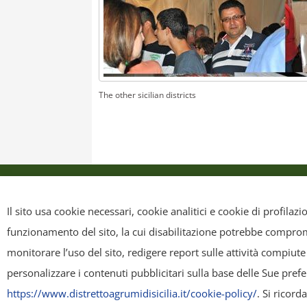
The other sicilian districts
Privacy policy
Cookie Policy
Web site 
Il sito usa cookie necessari, cookie analitici e cookie di profilaz
funzionamento del sito, la cui disabilitazione potrebbe compromet
Copyright
- Tutti i contenuti di questa pagina (i testi, le immagini
monitorare l’uso del sito, redigere report sulle attività compiute
riscriverli, commercializzarli, distribuirli, anche soltanto in p
personalizzare i contenuti pubblicitari sulla base delle Sue pref
ridistribuiti, sempre gratuitamente e senza alcun fine illecito 
https://www.distrettoagrumidisicilia.it/cookie-policy/
. Si ricor