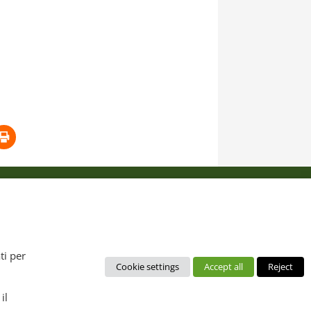
 dal diritto d’autore. È pertanto vietato copiarli, pubblicarli,
ti per
Cookie settings
Accept all
Reject
no da intendere esclusivamente per uso personale. Possono essere
ca, layout), mantenendo chiaramente "Distretto Produttivo Agrumi
il