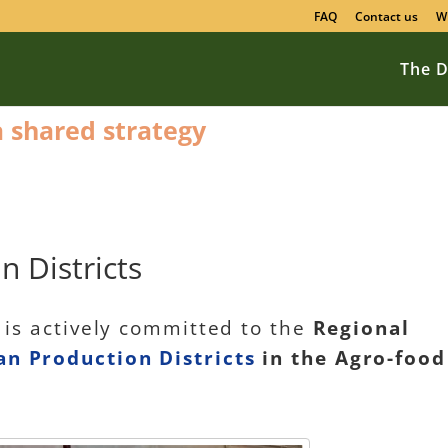
FAQ
Contact us
W
The D
 a shared strategy
n Districts
ly is actively committed to the
Regional
ian Production Districts
in the Agro-food