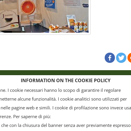
map
Credits
INFORMATION ON THE COOKIE POLICY
ione. I cookie necessari hanno lo scopo di garantire il regolare
terne alcune funzionalità. I cookie analitici sono utilizzati per
, la grafica ed il layout) sono di proprietà del "Distretto Produttivo Agrumi di Sicilia" e tutelati
 nelle pagine web e simili. I cookie di profilazione sono invece usa
arte. Tutti i documenti presenti su questo sito, disponibili gratuitamente per il download, so
erenze. Per saperne di più:
o commerciale, a condizione che non vengano alterati in nessuna forma (testi, immagini, grafi
da che con la chiusura del banner senza aver previamente espresso 