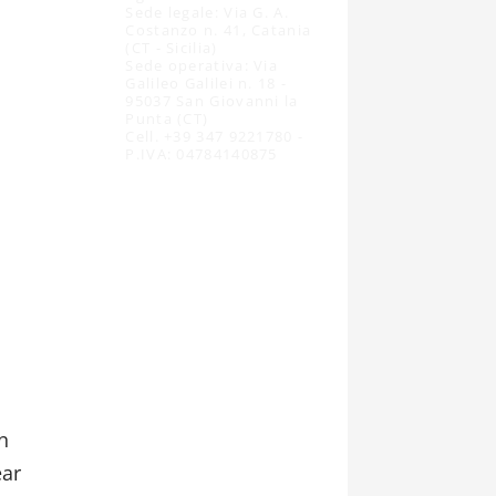
Sede legale: Via G. A.
Costanzo n. 41, Catania
(CT - Sicilia)
Sede operativa: Via
Galileo Galilei n. 18 -
95037 San Giovanni la
Punta (CT)
Cell. +39 347 9221780 -
P.IVA: 04784140875
n
ear