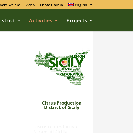
here we are
Video
Photo Gallery
English
istrict
Activities
Projects
Citrus Production
District of Sicily
Distretto Produttivo
Agrumi di Sicilia