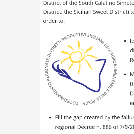
District of the South Calatino Simeto 
District, the Sicilian Sweet District) 
order to:
I
d
R
M
t
D
e
Fill the gap created by the failu
regional Decree n. 886 of 7/9/2