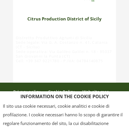
Citrus Production District of Sicily
Distretto Produttivo Agrumi di Sicilia
Sede legale: Via G. A. Costanzo n. 41, Catania
(CT - Sicilia)
Sede operativa: Via Galileo Galilei n. 18 - 95037
San Giovanni la Punta (CT)
Cell. +39 347 9221780 - P.IVA: 04784140875
Privacy policy
Cookie Policy
Web site map
INFORMATION ON THE COOKIE POLICY
Credits
Il sito usa cookie necessari, cookie analitici e cookie di
profilazione. I cookie necessari hanno lo scopo di garantire il
regolare funzionamento del sito, la cui disabilitazione
Copyright
- Tutti i contenuti di questa pagina (i testi, le immagini, la