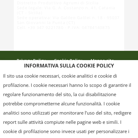
Distretto Produttivo Agrumi di Sicilia
Sede legale: Via G. A. Costanzo n. 41, Catania
(CT - Sicilia)
Sede operativa: Via Galileo Galilei n. 18 - 95037
San Giovanni la Punta (CT)
Cell. +39 347 9221780 - P.IVA: 04784140875
Privacy Policy
Cookie Policy
Mappa sito
INFORMATIVA SULLA COOKIE POLICY
Crediti
Il sito usa cookie necessari, cookie analitici e cookie di
profilazione. I cookie necessari hanno lo scopo di garantire il
regolare funzionamento del sito, la cui disabilitazione
Copyright
- Tutti i contenuti di questa pagina (i testi, le immagini, la
potrebbe comprometterne alcune funzionalità. I cookie
grafica ed il layout) sono di proprietà del "Distretto Produttivo Agrumi di
analitici sono utilizzati per monitorare l’uso del sito, redigere
Sicilia" e tutelati dal diritto d’autore. È pertanto vietato copiarli,
report sulle attività compiute nelle pagine web e simili. I
pubblicarli, riscriverli, commercializzarli, distribuirli, anche soltanto in
cookie di profilazione sono invece usati per personalizzare i
parte. Tutti i documenti presenti su questo sito, disponibili gratuitamente