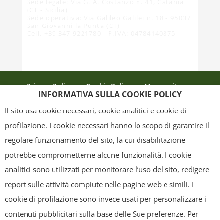
Sede legale: Via G. A. Costanzo n. 41, Catania
(CT - Sicilia)
Sede operativa: Via Galileo Galilei n. 18 - 95037
San Giovanni la Punta (CT)
Cell. +39 347 9221780 - P.IVA: 04784140875
Privacy Policy
Cookie Policy
Mappa sito
INFORMATIVA SULLA COOKIE POLICY
Crediti
Il sito usa cookie necessari, cookie analitici e cookie di
profilazione. I cookie necessari hanno lo scopo di garantire il
regolare funzionamento del sito, la cui disabilitazione
Copyright
- Tutti i contenuti di questa pagina (i testi, le immagini, la
potrebbe comprometterne alcune funzionalità. I cookie
grafica ed il layout) sono di proprietà del "Distretto Produttivo Agrumi di
analitici sono utilizzati per monitorare l’uso del sito, redigere
Sicilia" e tutelati dal diritto d’autore. È pertanto vietato copiarli,
report sulle attività compiute nelle pagine web e simili. I
pubblicarli, riscriverli, commercializzarli, distribuirli, anche soltanto in
cookie di profilazione sono invece usati per personalizzare i
parte. Tutti i documenti presenti su questo sito, disponibili gratuitamente
contenuti pubblicitari sulla base delle Sue preferenze. Per