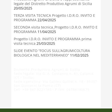
legale del Distretto Produttivo Agrumi di Sicilia
20/05/2025
TERZA VISITA TECNICA Progetto I.D.R.O. INVITO E
PROGRAMMA
22/04/2025
SECONDA visita tecnica_Progetto I.D.R.O. INVITO E
PROGRAMMA
11/04/2025
Progetto I.D.R.O. INVITO E PROGRAMMA prima
visita tecnica
25/03/2025
SLIDE EVENTO “FOCUS SULL’AGRUMICOLTURA
BIOLOGICA NEL MEDITERRANEO”
11/02/2025
Distretto Produttivo Agrumi di Sicilia
Sede legale: Via G. A. Costanzo n. 41, Catania
(CT - Sicilia)
Sede operativa: Via Galileo Galilei n. 18 - 95037
San Giovanni la Punta (CT)
Cell. +39 347 9221780 - P.IVA: 04784140875