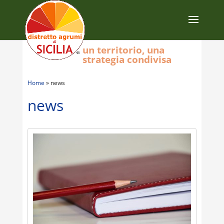
un territorio, una
strategia condivisa
Home
»
news
news