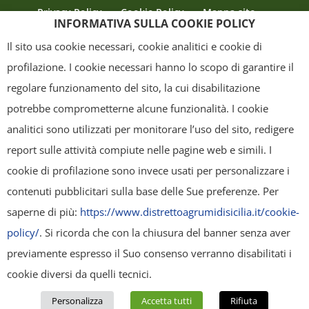
Privacy Policy
Cookie Policy
Mappa sito
INFORMATIVA SULLA COOKIE POLICY
Crediti
Il sito usa cookie necessari, cookie analitici e cookie di
profilazione. I cookie necessari hanno lo scopo di garantire il
regolare funzionamento del sito, la cui disabilitazione
Copyright
- Tutti i contenuti di questa pagina (i testi, le immagini, la
potrebbe comprometterne alcune funzionalità. I cookie
grafica ed il layout) sono di proprietà del "Distretto Produttivo Agrumi di
analitici sono utilizzati per monitorare l’uso del sito, redigere
Sicilia" e tutelati dal diritto d’autore. È pertanto vietato copiarli,
report sulle attività compiute nelle pagine web e simili. I
pubblicarli, riscriverli, commercializzarli, distribuirli, anche soltanto in
cookie di profilazione sono invece usati per personalizzare i
parte. Tutti i documenti presenti su questo sito, disponibili gratuitamente
contenuti pubblicitari sulla base delle Sue preferenze. Per
per il download, sono da intendere esclusivamente per uso personale.
saperne di più:
https://www.distrettoagrumidisicilia.it/cookie-
Possono essere ridistribuiti, sempre gratuitamente e senza alcun fine
policy/
. Si ricorda che con la chiusura del banner senza aver
illecito o commerciale, a condizione che non vengano alterati in nessuna
previamente espresso il Suo consenso verranno disabilitati i
forma (testi, immagini, grafica, layout), mantenendo chiaramente
cookie diversi da quelli tecnici.
"Distretto Produttivo Agrumi di Sicilia" come titolare del contenuto. Ogni
Personalizza
Accetta tutti
Rifiuta
violazione sarà perseguita secondo la normativa vigente.