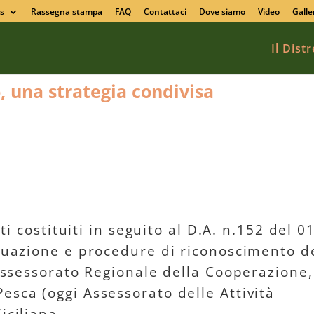
s
Rassegna stampa
FAQ
Contattaci
Dove siamo
Video
Galle
Il Dist
o, una strategia condivisa
ati costituiti in seguito al D.A. n.152 del 0
iduazione e procedure di riconoscimento d
’Assessorato Regionale della Cooperazione,
esca (oggi Assessorato delle Attività