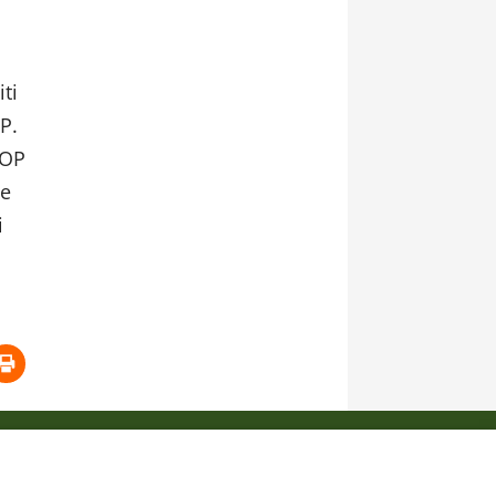
iti
.P.
DOP
ne
i