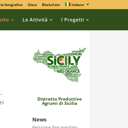
ria fotografica
Gioca
Blockchain
Italiano
retto
Le Attività
I Progetti
1-
Distretto Produttivo
ei
Agrumi di Sicilia
News
Relazione fine mandato