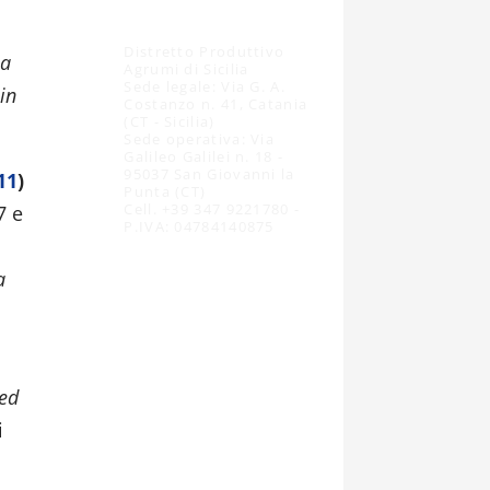
Distretto Produttivo
ma
Agrumi di Sicilia
Sede legale: Via G. A.
 in
Costanzo n. 41, Catania
(CT - Sicilia)
Sede operativa: Via
Galileo Galilei n. 18 -
95037 San Giovanni la
11
)
Punta (CT)
Cell. +39 347 9221780 -
7 e
P.IVA: 04784140875
a
 ed
i