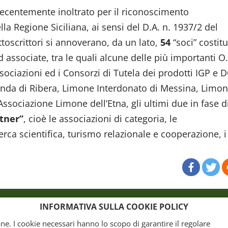
recentemente inoltrato per il riconoscimento
lla Regione Siciliana, ai sensi del D.A. n. 1937/2 del
ottoscrittori si annoverano, da un lato,
54
“soci” costitu
ed associate, tra le quali alcune delle più importanti O
sociazioni ed i Consorzi di Tutela dei prodotti IGP e 
Bionda di Ribera, Limone Interdonato di Messina, Limo
’Associazione Limone dell’Etna, gli ultimi due in fase d
rtner”
, cioè le associazioni di categoria, le
cerca scientifica, turismo relazionale e cooperazione, i
o
Crediti
INFORMATIVA SULLA COOKIE POLICY
ione. I cookie necessari hanno lo scopo di garantire il regolare