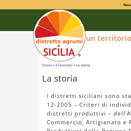
New
un territori
Home
»
Il Distretto
»
La storia
La storia
I distretti siciliani sono st
12-2005 – Criteri di indiv
distretti produttivi – dell
Commercio, Artigianato e P