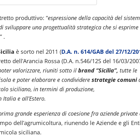
tretto produttivo: “
espressione della capacità del siste
i di sviluppare una progettualità strategica che si esprime
…
” .
icilia
è sorto nel 2011 (
D.A. n. 614/GAB del 27/12/20
tretto dell’Arancia Rossa (D.A. n.546/12S del 16/03/200
poter valorizzare, riuniti sotto il
brand “Sicilia”,
tutte le
l’isola e poter elaborare e condividere
strategie comuni
lo siciliano, in termini di produzione,
Italia e all’Estero.
prima grande esperienza di coesione fra aziende private
ampo dell’agrumicoltura, riunendo le Aziende e gli Ent
micola siciliana.