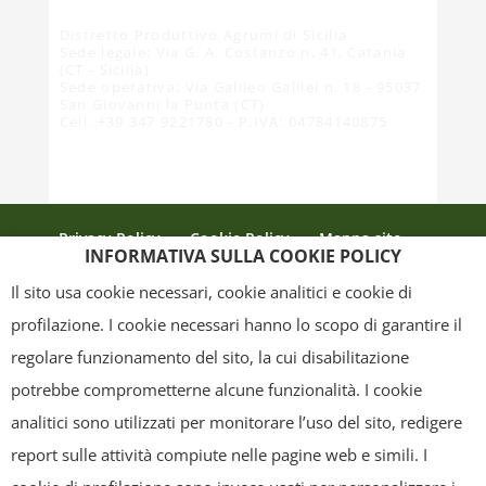
Distretto Produttivo Agrumi di Sicilia
Sede legale: Via G. A. Costanzo n. 41, Catania
(CT - Sicilia)
Sede operativa: Via Galileo Galilei n. 18 - 95037
San Giovanni la Punta (CT)
Cell. +39 347 9221780 - P.IVA: 04784140875
Privacy Policy
Cookie Policy
Mappa sito
INFORMATIVA SULLA COOKIE POLICY
Crediti
Il sito usa cookie necessari, cookie analitici e cookie di
profilazione. I cookie necessari hanno lo scopo di garantire il
regolare funzionamento del sito, la cui disabilitazione
Copyright
- Tutti i contenuti di questa pagina (i testi, le immagini, la
potrebbe comprometterne alcune funzionalità. I cookie
grafica ed il layout) sono di proprietà del "Distretto Produttivo Agrumi di
analitici sono utilizzati per monitorare l’uso del sito, redigere
Sicilia" e tutelati dal diritto d’autore. È pertanto vietato copiarli,
report sulle attività compiute nelle pagine web e simili. I
pubblicarli, riscriverli, commercializzarli, distribuirli, anche soltanto in