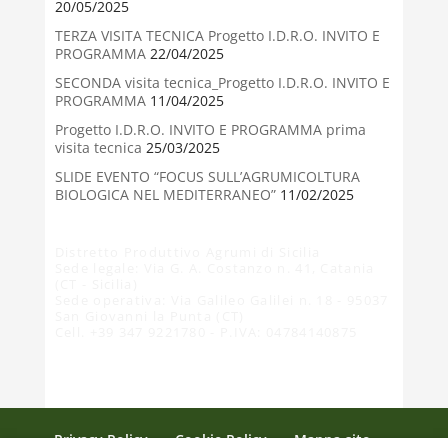
20/05/2025
TERZA VISITA TECNICA Progetto I.D.R.O. INVITO E
PROGRAMMA
22/04/2025
SECONDA visita tecnica_Progetto I.D.R.O. INVITO E
PROGRAMMA
11/04/2025
Progetto I.D.R.O. INVITO E PROGRAMMA prima
visita tecnica
25/03/2025
SLIDE EVENTO “FOCUS SULL’AGRUMICOLTURA
BIOLOGICA NEL MEDITERRANEO”
11/02/2025
Distretto Produttivo Agrumi di Sicilia
Sede legale: Via G. A. Costanzo n. 41, Catania
(CT - Sicilia)
Sede operativa: Via Galileo Galilei n. 18 - 95037
San Giovanni la Punta (CT)
Cell. +39 347 9221780 - P.IVA: 04784140875
Privacy Policy
Cookie Policy
Mappa sito