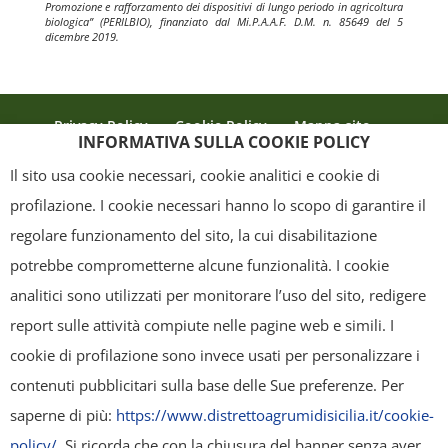
Promozione e rafforzamento dei dispositivi di lungo periodo in agricoltura
biologica” (PERILBIO), finanziato dal Mi.P.A.A.F. D.M. n. 85649 del 5
dicembre 2019.
Privacy Policy
Cookie Policy
Mappa sito
INFORMATIVA SULLA COOKIE POLICY
Crediti
Il sito usa cookie necessari, cookie analitici e cookie di
profilazione. I cookie necessari hanno lo scopo di garantire il
regolare funzionamento del sito, la cui disabilitazione
Copyright
- Tutti i contenuti di questa pagina (i testi, le immagini, la
potrebbe comprometterne alcune funzionalità. I cookie
grafica ed il layout) sono di proprietà del "Distretto Produttivo Agrumi di
analitici sono utilizzati per monitorare l’uso del sito, redigere
Sicilia" e tutelati dal diritto d’autore. È pertanto vietato copiarli,
report sulle attività compiute nelle pagine web e simili. I
pubblicarli, riscriverli, commercializzarli, distribuirli, anche soltanto in
cookie di profilazione sono invece usati per personalizzare i
parte. Tutti i documenti presenti su questo sito, disponibili gratuitamente
contenuti pubblicitari sulla base delle Sue preferenze. Per
per il download, sono da intendere esclusivamente per uso personale.
saperne di più:
https://www.distrettoagrumidisicilia.it/cookie-
Possono essere ridistribuiti, sempre gratuitamente e senza alcun fine
policy/
. Si ricorda che con la chiusura del banner senza aver