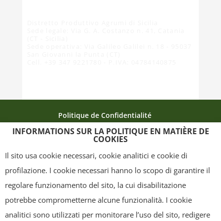
Distretto Produttivo Agrumi di Sicilia
Sede legale: Via G. A. Costanzo n. 41, Catania
(CT - Sicilia)
Sede operativa: Via Galileo Galilei n. 18 - 95037
San Giovanni la Punta (CT)
Cell. +39 347 9221780 - P.IVA: 04784140875
Politique de Confidentialité
INFORMATIONS SUR LA POLITIQUE EN MATIÈRE DE
Politique relative aux cookies
La carte du site
COOKIES
Crédits
Il sito usa cookie necessari, cookie analitici e cookie di
profilazione. I cookie necessari hanno lo scopo di garantire il
regolare funzionamento del sito, la cui disabilitazione
Copyright
- Tutti i contenuti di questa pagina (i testi, le immagini, la
potrebbe comprometterne alcune funzionalità. I cookie
grafica ed il layout) sono di proprietà del "Distretto Produttivo Agrumi di
analitici sono utilizzati per monitorare l’uso del sito, redigere