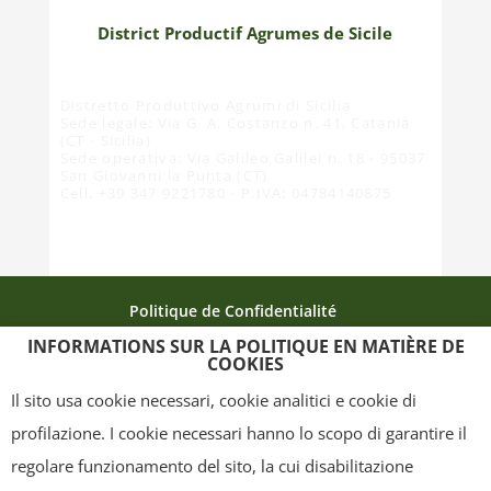
District Productif Agrumes de Sicile
Distretto Produttivo Agrumi di Sicilia
Sede legale: Via G. A. Costanzo n. 41, Catania
(CT - Sicilia)
Sede operativa: Via Galileo Galilei n. 18 - 95037
San Giovanni la Punta (CT)
Cell. +39 347 9221780 - P.IVA: 04784140875
Politique de Confidentialité
INFORMATIONS SUR LA POLITIQUE EN MATIÈRE DE
Politique relative aux cookies
La carte du site
COOKIES
Crédits
Il sito usa cookie necessari, cookie analitici e cookie di
profilazione. I cookie necessari hanno lo scopo di garantire il
regolare funzionamento del sito, la cui disabilitazione
Copyright
- Tutti i contenuti di questa pagina (i testi, le immagini, la