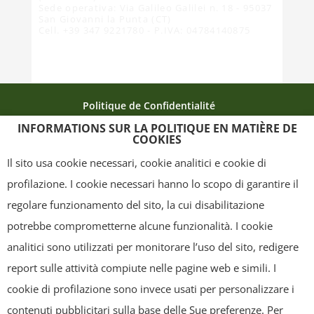
Sede operativa: Via Galileo Galilei n. 18 - 95037
San Giovanni la Punta (CT)
Cell. +39 347 9221780 - P.IVA: 04784140875
Politique de Confidentialité
INFORMATIONS SUR LA POLITIQUE EN MATIÈRE DE
Politique relative aux cookies
La carte du site
COOKIES
Crédits
Il sito usa cookie necessari, cookie analitici e cookie di
profilazione. I cookie necessari hanno lo scopo di garantire il
regolare funzionamento del sito, la cui disabilitazione
Copyright
- Tutti i contenuti di questa pagina (i testi, le immagini, la
potrebbe comprometterne alcune funzionalità. I cookie
grafica ed il layout) sono di proprietà del "Distretto Produttivo Agrumi di
analitici sono utilizzati per monitorare l’uso del sito, redigere
Sicilia" e tutelati dal diritto d’autore. È pertanto vietato copiarli,
report sulle attività compiute nelle pagine web e simili. I
pubblicarli, riscriverli, commercializzarli, distribuirli, anche soltanto in
cookie di profilazione sono invece usati per personalizzare i
parte. Tutti i documenti presenti su questo sito, disponibili gratuitamente
contenuti pubblicitari sulla base delle Sue preferenze. Per