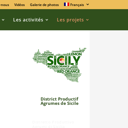
-nous
Vidéos
Galerie de photos
Français
Les activités
Les projets
District Productif
t
Agrumes de Sicile
Distretto Produttivo
Agrumi di Sicilia