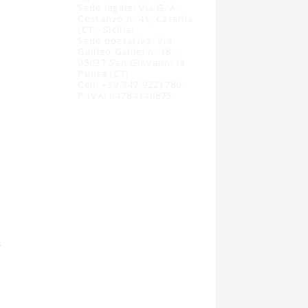
Sede legale: Via G. A.
Costanzo n. 41, Catania
(CT - Sicilia)
Sede operativa: Via
Galileo Galilei n. 18 -
95037 San Giovanni la
Punta (CT)
Cell. +39 347 9221780 -
P.IVA: 04784140875
e