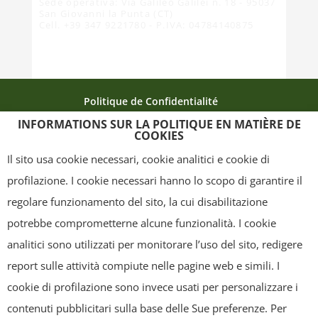
Sede operativa: Via Galileo Galilei n. 18 - 95037
San Giovanni la Punta (CT)
Cell. +39 347 9221780 - P.IVA: 04784140875
Politique de Confidentialité
INFORMATIONS SUR LA POLITIQUE EN MATIÈRE DE
Politique relative aux cookies
La carte du site
COOKIES
Crédits
Il sito usa cookie necessari, cookie analitici e cookie di
profilazione. I cookie necessari hanno lo scopo di garantire il
regolare funzionamento del sito, la cui disabilitazione
Copyright
- Tutti i contenuti di questa pagina (i testi, le immagini, la
potrebbe comprometterne alcune funzionalità. I cookie
grafica ed il layout) sono di proprietà del "Distretto Produttivo Agrumi di
analitici sono utilizzati per monitorare l’uso del sito, redigere
Sicilia" e tutelati dal diritto d’autore. È pertanto vietato copiarli,
report sulle attività compiute nelle pagine web e simili. I
pubblicarli, riscriverli, commercializzarli, distribuirli, anche soltanto in
cookie di profilazione sono invece usati per personalizzare i
parte. Tutti i documenti presenti su questo sito, disponibili gratuitamente
contenuti pubblicitari sulla base delle Sue preferenze. Per
per il download, sono da intendere esclusivamente per uso personale.