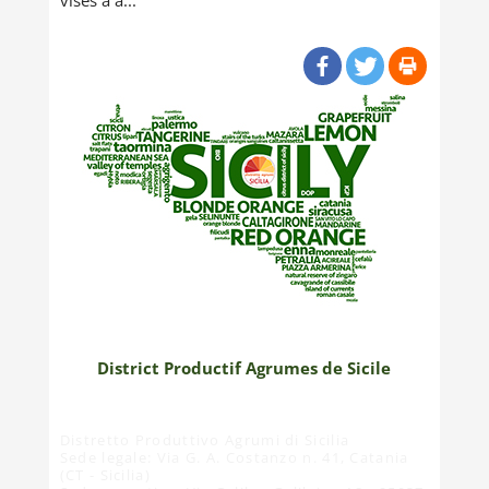
visés à a...
District Productif Agrumes de Sicile
Distretto Produttivo Agrumi di Sicilia
Sede legale: Via G. A. Costanzo n. 41, Catania
(CT - Sicilia)