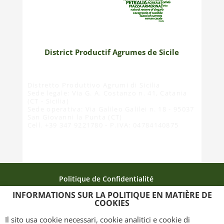
District Productif Agrumes de Sicile
Distretto Produttivo Agrumi di Sicilia
Sede legale: Via G. A. Costanzo n. 41, Catania
(CT - Sicilia)
Sede operativa: Via Galileo Galilei n. 18 - 95037
San Giovanni la Punta (CT)
Cell. +39 347 9221780 - P.IVA: 04784140875
Politique de Confidentialité
INFORMATIONS SUR LA POLITIQUE EN MATIÈRE DE
Politique relative aux cookies
La carte du site
COOKIES
Crédits
Il sito usa cookie necessari, cookie analitici e cookie di