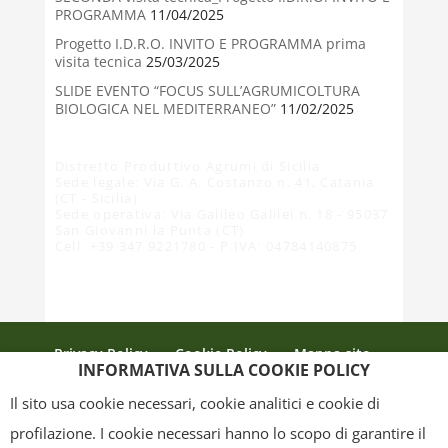
PROGRAMMA
11/04/2025
Progetto I.D.R.O. INVITO E PROGRAMMA prima
visita tecnica
25/03/2025
SLIDE EVENTO “FOCUS SULL’AGRUMICOLTURA
BIOLOGICA NEL MEDITERRANEO”
11/02/2025
Distretto Produttivo Agrumi di Sicilia
Sede legale: Via G. A. Costanzo n. 41, Catania
(CT - Sicilia)
Sede operativa: Via Galileo Galilei n. 18 - 95037
San Giovanni la Punta (CT)
Cell. +39 347 9221780 - P.IVA: 04784140875
Privacy Policy
Cookie Policy
Mappa sito
INFORMATIVA SULLA COOKIE POLICY
Crediti
Il sito usa cookie necessari, cookie analitici e cookie di
profilazione. I cookie necessari hanno lo scopo di garantire il