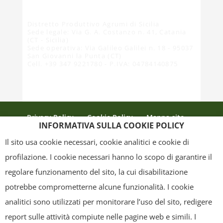
Distretto Produttivo Agrumi di Sicilia
Sede legale: Via G. A. Costanzo n. 41, Catania
(CT - Sicilia)
Sede operativa: Via Galileo Galilei n. 18 - 95037
San Giovanni la Punta (CT)
Cell. +39 347 9221780 - P.IVA: 04784140875
Privacy Policy
Cookie Policy
Mappa sito
INFORMATIVA SULLA COOKIE POLICY
Crediti
Il sito usa cookie necessari, cookie analitici e cookie di
profilazione. I cookie necessari hanno lo scopo di garantire il
regolare funzionamento del sito, la cui disabilitazione
Copyright
- Tutti i contenuti di questa pagina (i testi, le immagini, la
potrebbe comprometterne alcune funzionalità. I cookie
grafica ed il layout) sono di proprietà del "Distretto Produttivo Agrumi di
analitici sono utilizzati per monitorare l’uso del sito, redigere
Sicilia" e tutelati dal diritto d’autore. È pertanto vietato copiarli,
report sulle attività compiute nelle pagine web e simili. I