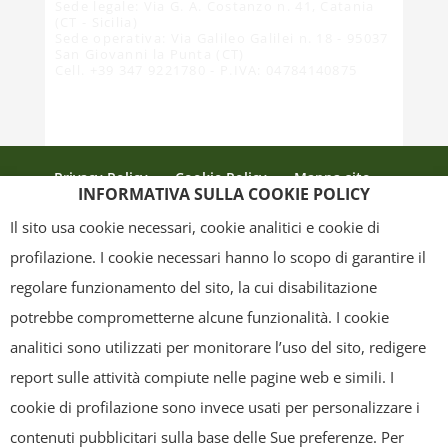
Sede legale: Via G. A. Costanzo n. 41, Catania
(CT - Sicilia)
Sede operativa: Via Galileo Galilei n. 18 - 95037
San Giovanni la Punta (CT)
Cell. +39 347 9221780 - P.IVA: 04784140875
Privacy Policy
Cookie Policy
Mappa sito
INFORMATIVA SULLA COOKIE POLICY
Crediti
Il sito usa cookie necessari, cookie analitici e cookie di
profilazione. I cookie necessari hanno lo scopo di garantire il
regolare funzionamento del sito, la cui disabilitazione
Copyright
- Tutti i contenuti di questa pagina (i testi, le immagini, la
potrebbe comprometterne alcune funzionalità. I cookie
grafica ed il layout) sono di proprietà del "Distretto Produttivo Agrumi di
analitici sono utilizzati per monitorare l’uso del sito, redigere
Sicilia" e tutelati dal diritto d’autore. È pertanto vietato copiarli,
report sulle attività compiute nelle pagine web e simili. I
pubblicarli, riscriverli, commercializzarli, distribuirli, anche soltanto in
cookie di profilazione sono invece usati per personalizzare i
parte. Tutti i documenti presenti su questo sito, disponibili gratuitamente
contenuti pubblicitari sulla base delle Sue preferenze. Per