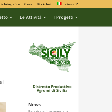
ria fotografica
Gioca
Blockchain
Italiano
retto
Le Attività
I Progetti
el
Distretto Produttivo
Agrumi di Sicilia
News
Relazione fine mandato