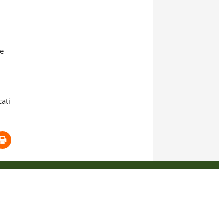
te
cati