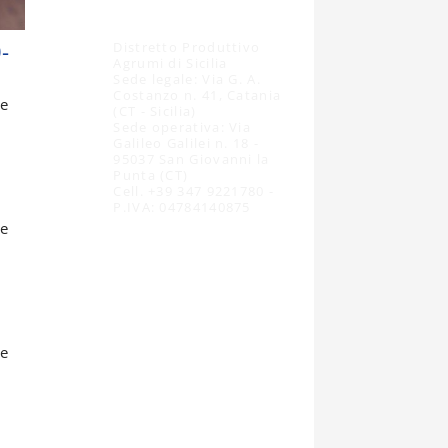
-
Distretto Produttivo
Agrumi di Sicilia
Sede legale: Via G. A.
Costanzo n. 41, Catania
te
(CT - Sicilia)
Sede operativa: Via
Galileo Galilei n. 18 -
95037 San Giovanni la
Punta (CT)
Cell. +39 347 9221780 -
P.IVA: 04784140875
te
te