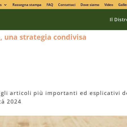
s
Rassegna stampa
FAQ
Contattaci
Dove siamo
Video
Galle
Il Dist
o, una strategia condivisa
gli articoli più importanti ed esplicativi d
ità 2024