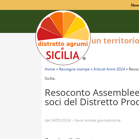
New
un territori
Home
»
Rassegna stampa
»
Articoli Anno 2024
»
Resoc
Sicilia.
Resoconto Assemblee, 
soci del Distretto Prod
dal 24/05/2024 – Varie testate giornalistiche