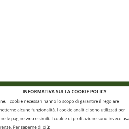
o
Crediti
INFORMATIVA SULLA COOKIE POLICY
ione. I cookie necessari hanno lo scopo di garantire il regolare
terne alcune funzionalità. I cookie analitici sono utilizzati per
, la grafica ed il layout) sono di proprietà del "Distretto Produttivo Agrumi di Sicilia" e tutelati
 nelle pagine web e simili. I cookie di profilazione sono invece usa
arte. Tutti i documenti presenti su questo sito, disponibili gratuitamente per il download, so
erenze. Per saperne di più: