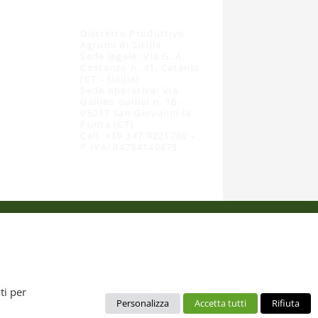
Distretto Produttivo
Agrumi di Sicilia
Sede legale: Via G. A.
Costanzo n. 41, Catania
(CT - Sicilia)
Sede operativa: Via
Galileo Galilei n. 18 -
95037 San Giovanni la
Punta (CT)
Cell. +39 347 9221780 -
P.IVA: 04784140875
 dal diritto d’autore. È pertanto vietato copiarli, pubblicarli,
ti per
Personalizza
Accetta tutti
Rifiuta
no da intendere esclusivamente per uso personale. Possono essere