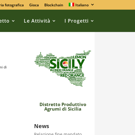
ria fotografica
Gioca
Blockchain
Italiano
retto
Le Attività
I Progetti
mi di
Distretto Produttivo
Agrumi di Sicilia
News
Relazione fine mandato