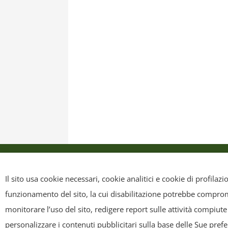
Privacy Policy
Cookie Policy
Mappa sit
Il sito usa cookie necessari, cookie analitici e cookie di profilaz
funzionamento del sito, la cui disabilitazione potrebbe compromet
Copyright
- Tutti i contenuti di questa pagina (i testi, le immagini
monitorare l’uso del sito, redigere report sulle attività compiute
riscriverli, commercializzarli, distribuirli, anche soltanto in p
personalizzare i contenuti pubblicitari sulla base delle Sue pref