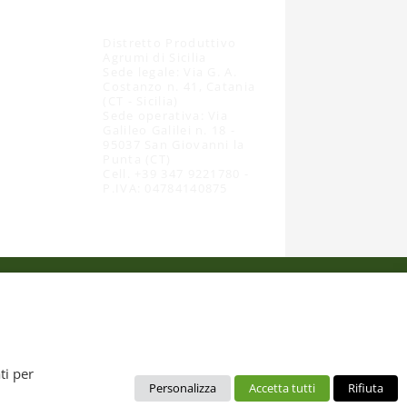
Distretto Produttivo
Agrumi di Sicilia
Sede legale: Via G. A.
Costanzo n. 41, Catania
(CT - Sicilia)
Sede operativa: Via
Galileo Galilei n. 18 -
95037 San Giovanni la
Punta (CT)
Cell. +39 347 9221780 -
P.IVA: 04784140875
 dal diritto d’autore. È pertanto vietato copiarli, pubblicarli,
ti per
Personalizza
Accetta tutti
Rifiuta
no da intendere esclusivamente per uso personale. Possono essere