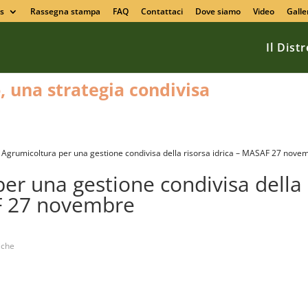
s
Rassegna stampa
FAQ
Contattaci
Dove siamo
Video
Galle
Il Dist
o, una strategia condivisa
 Agrumicoltura per una gestione condivisa della risorsa idrica – MASAF 27 nove
er una gestione condivisa della
AF 27 novembre
iche