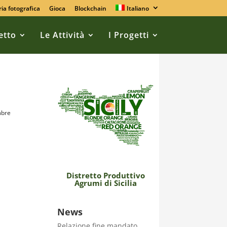
ria fotografica
Gioca
Blockchain
Italiano
retto
Le Attività
I Progetti
mbre
Distretto Produttivo
Agrumi di Sicilia
News
Relazione fine mandato