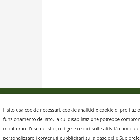
Privacy Policy
Cookie Policy
Mappa sit
Il sito usa cookie necessari, cookie analitici e cookie di profilaz
funzionamento del sito, la cui disabilitazione potrebbe compromet
Copyright
- Tutti i contenuti di questa pagina (i testi, le immagini
monitorare l’uso del sito, redigere report sulle attività compiute
riscriverli, commercializzarli, distribuirli, anche soltanto in p
personalizzare i contenuti pubblicitari sulla base delle Sue pref