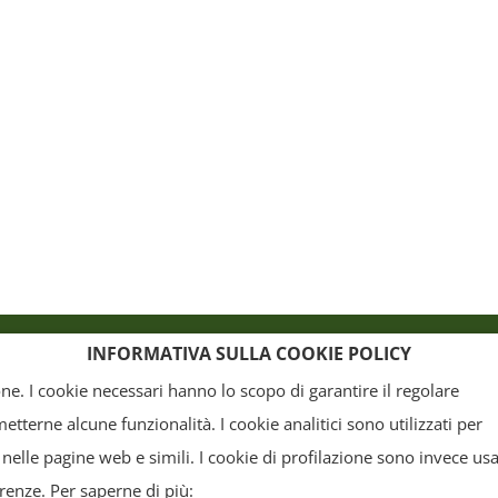
o
Crediti
INFORMATIVA SULLA COOKIE POLICY
ione. I cookie necessari hanno lo scopo di garantire il regolare
terne alcune funzionalità. I cookie analitici sono utilizzati per
, la grafica ed il layout) sono di proprietà del "Distretto Produttivo Agrumi di Sicilia" e tutelati
 nelle pagine web e simili. I cookie di profilazione sono invece usa
arte. Tutti i documenti presenti su questo sito, disponibili gratuitamente per il download, so
erenze. Per saperne di più: