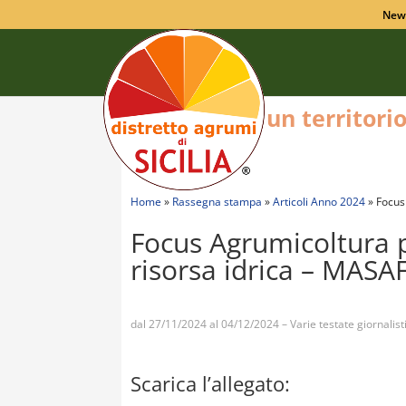
New
un territori
Home
»
Rassegna stampa
»
Articoli Anno 2024
»
Focus
Focus Agrumicoltura p
risorsa idrica – MAS
dal 27/11/2024 al 04/12/2024 – Varie testate giornalist
Scarica l’allegato: