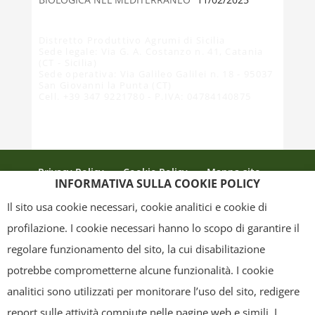
BIOLOGICA NEL MEDITERRANEO”
11/02/2025
Distretto Produttivo Agrumi di Sicilia
Sede legale: Via G. A. Costanzo n. 41, Catania
(CT - Sicilia)
Sede operativa: Via Galileo Galilei n. 18 - 95037
San Giovanni la Punta (CT)
Cell. +39 347 9221780 - P.IVA: 04784140875
Privacy Policy
Cookie Policy
Mappa sito
INFORMATIVA SULLA COOKIE POLICY
Crediti
Il sito usa cookie necessari, cookie analitici e cookie di
profilazione. I cookie necessari hanno lo scopo di garantire il
regolare funzionamento del sito, la cui disabilitazione
Copyright
- Tutti i contenuti di questa pagina (i testi, le immagini, la
potrebbe comprometterne alcune funzionalità. I cookie
grafica ed il layout) sono di proprietà del "Distretto Produttivo Agrumi di
analitici sono utilizzati per monitorare l’uso del sito, redigere
Sicilia" e tutelati dal diritto d’autore. È pertanto vietato copiarli,
report sulle attività compiute nelle pagine web e simili. I