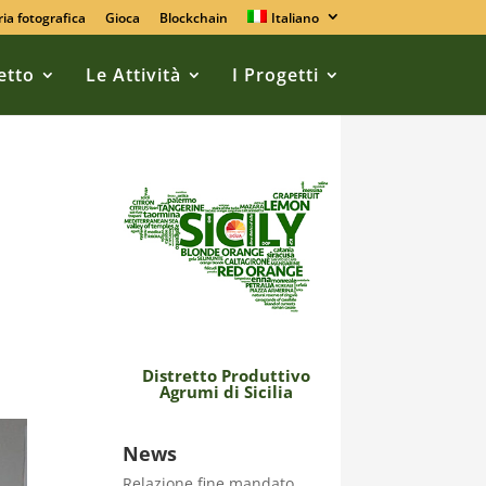
ria fotografica
Gioca
Blockchain
Italiano
retto
Le Attività
I Progetti
Distretto Produttivo
Agrumi di Sicilia
News
Relazione fine mandato