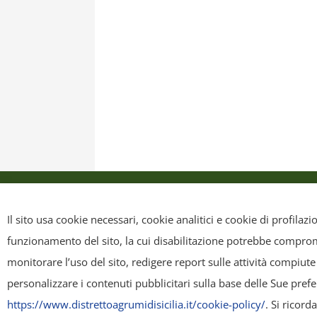
Privacy Policy
Cookie Policy
Mappa sit
Il sito usa cookie necessari, cookie analitici e cookie di profilaz
funzionamento del sito, la cui disabilitazione potrebbe compromet
Copyright
- Tutti i contenuti di questa pagina (i testi, le immagini
monitorare l’uso del sito, redigere report sulle attività compiute
riscriverli, commercializzarli, distribuirli, anche soltanto in p
personalizzare i contenuti pubblicitari sulla base delle Sue pref
ridistribuiti, sempre gratuitamente e senza alcun fine illecito 
https://www.distrettoagrumidisicilia.it/cookie-policy/
. Si ricor