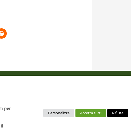
 dal diritto d’autore. È pertanto vietato copiarli, pubblicarli,
ti per
Personalizza
Accetta tutti
Rifiuta
no da intendere esclusivamente per uso personale. Possono essere
ca, layout), mantenendo chiaramente "Distretto Produttivo Agrumi
il