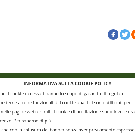
o
Crediti
INFORMATIVA SULLA COOKIE POLICY
ione. I cookie necessari hanno lo scopo di garantire il regolare
terne alcune funzionalità. I cookie analitici sono utilizzati per
, la grafica ed il layout) sono di proprietà del "Distretto Produttivo Agrumi di Sicilia" e tutelati
 nelle pagine web e simili. I cookie di profilazione sono invece usa
arte. Tutti i documenti presenti su questo sito, disponibili gratuitamente per il download, so
erenze. Per saperne di più:
o commerciale, a condizione che non vengano alterati in nessuna forma (testi, immagini, grafi
da che con la chiusura del banner senza aver previamente espresso 