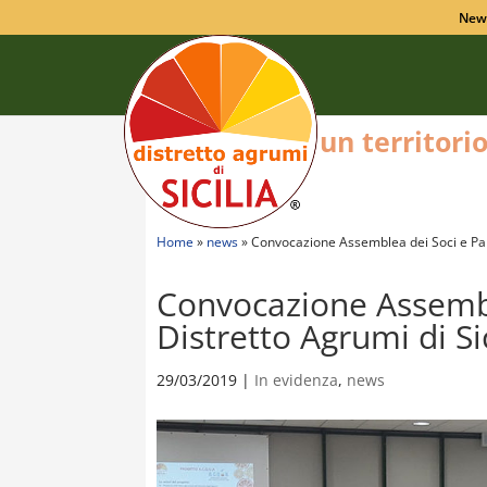
New
un territori
Home
»
news
»
Convocazione Assemblea dei Soci e Part
Convocazione Assembl
Distretto Agrumi di Sic
29/03/2019
|
In evidenza
,
news