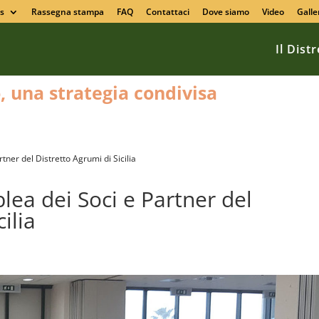
s
Rassegna stampa
FAQ
Contattaci
Dove siamo
Video
Galle
Il Dist
o, una strategia condivisa
ner del Distretto Agrumi di Sicilia
ea dei Soci e Partner del
ilia