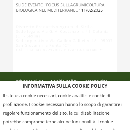
SLIDE EVENTO “FOCUS SULL’AGRUMICOLTURA
BIOLOGICA NEL MEDITERRANEO”
11/02/2025
Distretto Produttivo Agrumi di Sicilia
Sede legale: Via G. A. Costanzo n. 41, Catania
(CT - Sicilia)
Sede operativa: Via Galileo Galilei n. 18 - 95037
San Giovanni la Punta (CT)
Cell. +39 347 9221780 - P.IVA: 04784140875
Privacy Policy
Cookie Policy
Mappa sito
INFORMATIVA SULLA COOKIE POLICY
Crediti
Il sito usa cookie necessari, cookie analitici e cookie di
profilazione. I cookie necessari hanno lo scopo di garantire il
regolare funzionamento del sito, la cui disabilitazione
Copyright
- Tutti i contenuti di questa pagina (i testi, le immagini, la
potrebbe comprometterne alcune funzionalità. I cookie
grafica ed il layout) sono di proprietà del "Distretto Produttivo Agrumi di