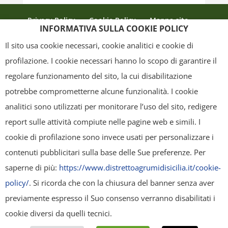
Privacy Policy
Cookie Policy
Mappa sito
INFORMATIVA SULLA COOKIE POLICY
Crediti
Il sito usa cookie necessari, cookie analitici e cookie di
profilazione. I cookie necessari hanno lo scopo di garantire il
regolare funzionamento del sito, la cui disabilitazione
Copyright
- Tutti i contenuti di questa pagina (i testi, le immagini, la
potrebbe comprometterne alcune funzionalità. I cookie
grafica ed il layout) sono di proprietà del "Distretto Produttivo Agrumi di
analitici sono utilizzati per monitorare l’uso del sito, redigere
Sicilia" e tutelati dal diritto d’autore. È pertanto vietato copiarli,
report sulle attività compiute nelle pagine web e simili. I
pubblicarli, riscriverli, commercializzarli, distribuirli, anche soltanto in
cookie di profilazione sono invece usati per personalizzare i
parte. Tutti i documenti presenti su questo sito, disponibili gratuitamente
contenuti pubblicitari sulla base delle Sue preferenze. Per
per il download, sono da intendere esclusivamente per uso personale.
saperne di più:
https://www.distrettoagrumidisicilia.it/cookie-
Possono essere ridistribuiti, sempre gratuitamente e senza alcun fine
policy/
. Si ricorda che con la chiusura del banner senza aver
illecito o commerciale, a condizione che non vengano alterati in nessuna
previamente espresso il Suo consenso verranno disabilitati i
forma (testi, immagini, grafica, layout), mantenendo chiaramente
cookie diversi da quelli tecnici.
"Distretto Produttivo Agrumi di Sicilia" come titolare del contenuto. Ogni