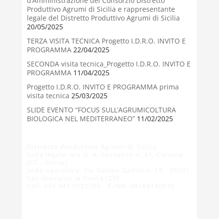
d’Amministrazione del Consorzio Distretto
Produttivo Agrumi di Sicilia e rappresentante
legale del Distretto Produttivo Agrumi di Sicilia
20/05/2025
TERZA VISITA TECNICA Progetto I.D.R.O. INVITO E
PROGRAMMA
22/04/2025
SECONDA visita tecnica_Progetto I.D.R.O. INVITO E
PROGRAMMA
11/04/2025
Progetto I.D.R.O. INVITO E PROGRAMMA prima
visita tecnica
25/03/2025
SLIDE EVENTO “FOCUS SULL’AGRUMICOLTURA
BIOLOGICA NEL MEDITERRANEO”
11/02/2025
Distretto Produttivo Agrumi di Sicilia
Sede legale: Via G. A. Costanzo n. 41, Catania
(CT - Sicilia)
Sede operativa: Via Galileo Galilei n. 18 - 95037
San Giovanni la Punta (CT)
Cell. +39 347 9221780 - P.IVA: 04784140875