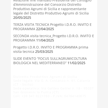
Relazione fine mandato Presidente del Consiglio
d’Amministrazione del Consorzio Distretto
Produttivo Agrumi di Sicilia e rappresentante
legale del Distretto Produttivo Agrumi di Sicilia
20/05/2025
TERZA VISITA TECNICA Progetto I.D.R.O. INVITO E
PROGRAMMA
22/04/2025
SECONDA visita tecnica_Progetto I.D.R.O. INVITO E
PROGRAMMA
11/04/2025
Progetto I.D.R.O. INVITO E PROGRAMMA prima
visita tecnica
25/03/2025
SLIDE EVENTO “FOCUS SULL’AGRUMICOLTURA
BIOLOGICA NEL MEDITERRANEO”
11/02/2025
Distretto Produttivo Agrumi di Sicilia
Sede legale: Via G. A. Costanzo n. 41, Catania
(CT - Sicilia)
Sede operativa: Via Galileo Galilei n. 18 - 95037
San Giovanni la Punta (CT)
Cell. +39 347 9221780 - P.IVA: 04784140875