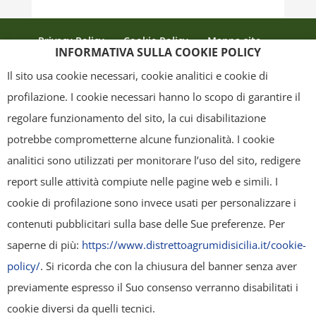
Privacy Policy
Cookie Policy
Mappa sito
INFORMATIVA SULLA COOKIE POLICY
Crediti
Il sito usa cookie necessari, cookie analitici e cookie di
profilazione. I cookie necessari hanno lo scopo di garantire il
regolare funzionamento del sito, la cui disabilitazione
Copyright
- Tutti i contenuti di questa pagina (i testi, le immagini, la
potrebbe comprometterne alcune funzionalità. I cookie
grafica ed il layout) sono di proprietà del "Distretto Produttivo Agrumi di
analitici sono utilizzati per monitorare l’uso del sito, redigere
Sicilia" e tutelati dal diritto d’autore. È pertanto vietato copiarli,
report sulle attività compiute nelle pagine web e simili. I
pubblicarli, riscriverli, commercializzarli, distribuirli, anche soltanto in
cookie di profilazione sono invece usati per personalizzare i
parte. Tutti i documenti presenti su questo sito, disponibili gratuitamente
contenuti pubblicitari sulla base delle Sue preferenze. Per
per il download, sono da intendere esclusivamente per uso personale.
saperne di più:
https://www.distrettoagrumidisicilia.it/cookie-
Possono essere ridistribuiti, sempre gratuitamente e senza alcun fine
policy/
. Si ricorda che con la chiusura del banner senza aver
illecito o commerciale, a condizione che non vengano alterati in nessuna
previamente espresso il Suo consenso verranno disabilitati i
forma (testi, immagini, grafica, layout), mantenendo chiaramente
cookie diversi da quelli tecnici.