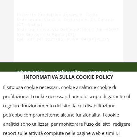
Distretto Produttivo Agrumi di Sicilia
Sede legale: Via G. A. Costanzo n. 41, Catania
(CT - Sicilia)
Sede operativa: Via Galileo Galilei n. 18 - 95037
San Giovanni la Punta (CT)
Cell. +39 347 9221780 - P.IVA: 04784140875
Privacy Policy
Cookie Policy
Mappa sito
INFORMATIVA SULLA COOKIE POLICY
Crediti
Il sito usa cookie necessari, cookie analitici e cookie di
profilazione. I cookie necessari hanno lo scopo di garantire il
regolare funzionamento del sito, la cui disabilitazione
Copyright
- Tutti i contenuti di questa pagina (i testi, le immagini, la
potrebbe comprometterne alcune funzionalità. I cookie
grafica ed il layout) sono di proprietà del "Distretto Produttivo Agrumi di
analitici sono utilizzati per monitorare l’uso del sito, redigere
Sicilia" e tutelati dal diritto d’autore. È pertanto vietato copiarli,
report sulle attività compiute nelle pagine web e simili. I