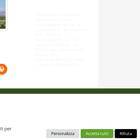
Distretto Produttivo
Agrumi di Sicilia
Sede legale: Via G. A.
Costanzo n. 41, Catania
(CT - Sicilia)
Sede operativa: Via
Galileo Galilei n. 18 -
95037 San Giovanni la
Punta (CT)
Cell. +39 347 9221780 -
P.IVA: 04784140875
 dal diritto d’autore. È pertanto vietato copiarli, pubblicarli,
ti per
Personalizza
Accetta tutti
Rifiuta
no da intendere esclusivamente per uso personale. Possono essere