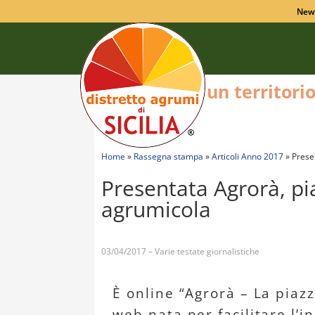
New
un territori
Home
»
Rassegna stampa
»
Articoli Anno 2017
»
Prese
Presentata Agrorà, pi
agrumicola
03/04/2017 – Varie testate giornalistiche
È online “Agrorà – La piazz
web nata per facilitare l’i