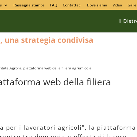
s
Rassegna stampa
FAQ
Contattaci
Dove siamo
Video
Galle
Il Dist
o, una strategia condivisa
ntata Agrorà, piattaforma web della filiera agrumicola
attaforma web della filiera
a per i lavoratori agricoli”, la piattaforma
ncontro tra domanda e offerta di lavoro