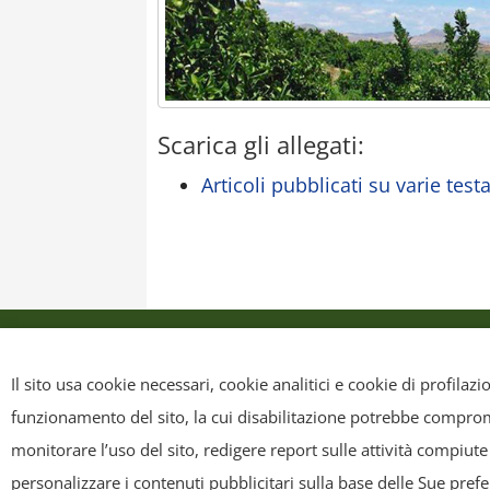
Scarica gli allegati:
Articoli pubblicati su varie test
Privacy Policy
Cookie Policy
Mappa sit
Il sito usa cookie necessari, cookie analitici e cookie di profilaz
funzionamento del sito, la cui disabilitazione potrebbe compromet
Copyright
- Tutti i contenuti di questa pagina (i testi, le immagini
monitorare l’uso del sito, redigere report sulle attività compiute
riscriverli, commercializzarli, distribuirli, anche soltanto in p
personalizzare i contenuti pubblicitari sulla base delle Sue pref