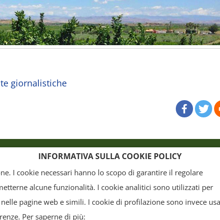
ate giornalistiche
o
Crediti
INFORMATIVA SULLA COOKIE POLICY
ione. I cookie necessari hanno lo scopo di garantire il regolare
terne alcune funzionalità. I cookie analitici sono utilizzati per
, la grafica ed il layout) sono di proprietà del "Distretto Produttivo Agrumi di Sicilia" e tutelati
 nelle pagine web e simili. I cookie di profilazione sono invece usa
arte. Tutti i documenti presenti su questo sito, disponibili gratuitamente per il download, so
erenze. Per saperne di più: