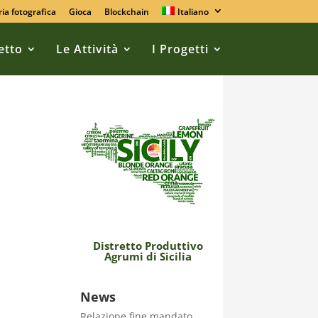
ria fotografica
Gioca
Blockchain
Italiano
retto
Le Attività
I Progetti
Distretto Produttivo
Agrumi di Sicilia
News
Relazione fine mandato