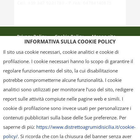
Cell. +39 347 9221780 - P.IVA: 04784140875
Privacy Policy
Cookie Policy
Mappa sito
INFORMATIVA SULLA COOKIE POLICY
Crediti
Il sito usa cookie necessari, cookie analitici e cookie di
profilazione. I cookie necessari hanno lo scopo di garantire il
regolare funzionamento del sito, la cui disabilitazione
Copyright
- Tutti i contenuti di questa pagina (i testi, le immagini, la
potrebbe comprometterne alcune funzionalità. I cookie
grafica ed il layout) sono di proprietà del "Distretto Produttivo Agrumi di
analitici sono utilizzati per monitorare l’uso del sito, redigere
Sicilia" e tutelati dal diritto d’autore. È pertanto vietato copiarli,
report sulle attività compiute nelle pagine web e simili. I
pubblicarli, riscriverli, commercializzarli, distribuirli, anche soltanto in
cookie di profilazione sono invece usati per personalizzare i
parte. Tutti i documenti presenti su questo sito, disponibili gratuitamente
contenuti pubblicitari sulla base delle Sue preferenze. Per
per il download, sono da intendere esclusivamente per uso personale.
saperne di più:
https://www.distrettoagrumidisicilia.it/cookie-
Possono essere ridistribuiti, sempre gratuitamente e senza alcun fine
policy/
. Si ricorda che con la chiusura del banner senza aver