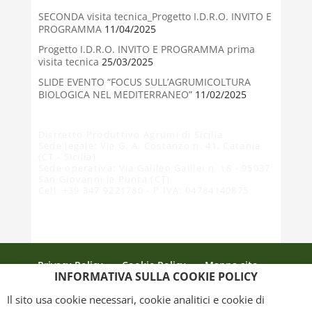
SECONDA visita tecnica_Progetto I.D.R.O. INVITO E
PROGRAMMA
11/04/2025
Progetto I.D.R.O. INVITO E PROGRAMMA prima
visita tecnica
25/03/2025
SLIDE EVENTO “FOCUS SULL’AGRUMICOLTURA
BIOLOGICA NEL MEDITERRANEO”
11/02/2025
Distretto Produttivo Agrumi di Sicilia
Sede legale: Via G. A. Costanzo n. 41, Catania
(CT - Sicilia)
Sede operativa: Via Galileo Galilei n. 18 - 95037
San Giovanni la Punta (CT)
Cell. +39 347 9221780 - P.IVA: 04784140875
Privacy Policy
Cookie Policy
Mappa sito
INFORMATIVA SULLA COOKIE POLICY
Crediti
Il sito usa cookie necessari, cookie analitici e cookie di