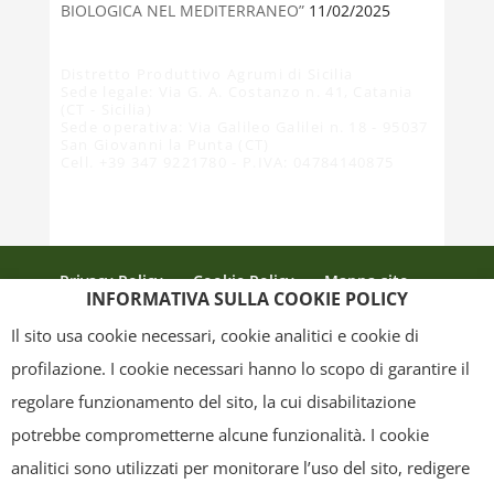
BIOLOGICA NEL MEDITERRANEO”
11/02/2025
Distretto Produttivo Agrumi di Sicilia
Sede legale: Via G. A. Costanzo n. 41, Catania
(CT - Sicilia)
Sede operativa: Via Galileo Galilei n. 18 - 95037
San Giovanni la Punta (CT)
Cell. +39 347 9221780 - P.IVA: 04784140875
Privacy Policy
Cookie Policy
Mappa sito
INFORMATIVA SULLA COOKIE POLICY
Crediti
Il sito usa cookie necessari, cookie analitici e cookie di
profilazione. I cookie necessari hanno lo scopo di garantire il
regolare funzionamento del sito, la cui disabilitazione
Copyright
- Tutti i contenuti di questa pagina (i testi, le immagini, la
potrebbe comprometterne alcune funzionalità. I cookie
grafica ed il layout) sono di proprietà del "Distretto Produttivo Agrumi di
analitici sono utilizzati per monitorare l’uso del sito, redigere
Sicilia" e tutelati dal diritto d’autore. È pertanto vietato copiarli,