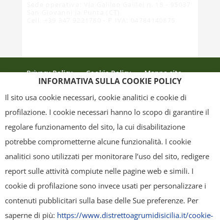
Sede operativa: Via Galileo Galilei n. 18 - 95037
San Giovanni la Punta (CT)
Cell. +39 347 9221780 - P.IVA: 04784140875
Privacy Policy
Cookie Policy
Mappa sito
INFORMATIVA SULLA COOKIE POLICY
Crediti
Il sito usa cookie necessari, cookie analitici e cookie di
profilazione. I cookie necessari hanno lo scopo di garantire il
regolare funzionamento del sito, la cui disabilitazione
Copyright
- Tutti i contenuti di questa pagina (i testi, le immagini, la
potrebbe comprometterne alcune funzionalità. I cookie
grafica ed il layout) sono di proprietà del "Distretto Produttivo Agrumi di
analitici sono utilizzati per monitorare l’uso del sito, redigere
Sicilia" e tutelati dal diritto d’autore. È pertanto vietato copiarli,
report sulle attività compiute nelle pagine web e simili. I
pubblicarli, riscriverli, commercializzarli, distribuirli, anche soltanto in
cookie di profilazione sono invece usati per personalizzare i
parte. Tutti i documenti presenti su questo sito, disponibili gratuitamente
contenuti pubblicitari sulla base delle Sue preferenze. Per
per il download, sono da intendere esclusivamente per uso personale.
saperne di più:
https://www.distrettoagrumidisicilia.it/cookie-