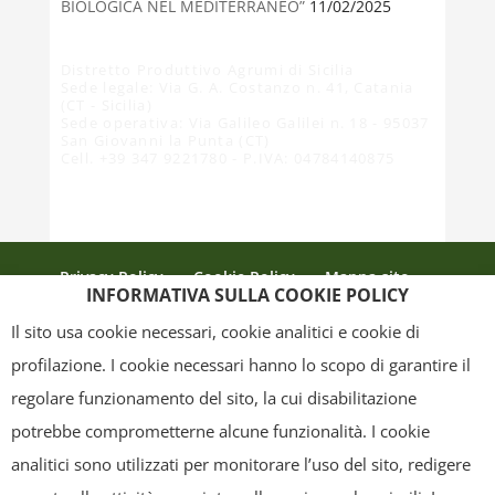
BIOLOGICA NEL MEDITERRANEO”
11/02/2025
Distretto Produttivo Agrumi di Sicilia
Sede legale: Via G. A. Costanzo n. 41, Catania
(CT - Sicilia)
Sede operativa: Via Galileo Galilei n. 18 - 95037
San Giovanni la Punta (CT)
Cell. +39 347 9221780 - P.IVA: 04784140875
Privacy Policy
Cookie Policy
Mappa sito
INFORMATIVA SULLA COOKIE POLICY
Crediti
Il sito usa cookie necessari, cookie analitici e cookie di
profilazione. I cookie necessari hanno lo scopo di garantire il
regolare funzionamento del sito, la cui disabilitazione
Copyright
- Tutti i contenuti di questa pagina (i testi, le immagini, la
potrebbe comprometterne alcune funzionalità. I cookie
grafica ed il layout) sono di proprietà del "Distretto Produttivo Agrumi di
analitici sono utilizzati per monitorare l’uso del sito, redigere
Sicilia" e tutelati dal diritto d’autore. È pertanto vietato copiarli,