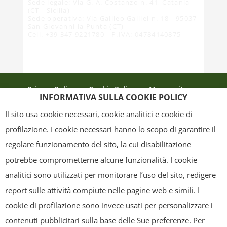
Sede legale: Via G. A. Costanzo n. 41, Catania
(CT - Sicilia)
Sede operativa: Via Galileo Galilei n. 18 - 95037
San Giovanni la Punta (CT)
Cell. +39 347 9221780 - P.IVA: 04784140875
Privacy Policy
Cookie Policy
Mappa sito
INFORMATIVA SULLA COOKIE POLICY
Crediti
Il sito usa cookie necessari, cookie analitici e cookie di
profilazione. I cookie necessari hanno lo scopo di garantire il
regolare funzionamento del sito, la cui disabilitazione
Copyright
- Tutti i contenuti di questa pagina (i testi, le immagini, la
potrebbe comprometterne alcune funzionalità. I cookie
grafica ed il layout) sono di proprietà del "Distretto Produttivo Agrumi di
analitici sono utilizzati per monitorare l’uso del sito, redigere
Sicilia" e tutelati dal diritto d’autore. È pertanto vietato copiarli,
report sulle attività compiute nelle pagine web e simili. I
pubblicarli, riscriverli, commercializzarli, distribuirli, anche soltanto in
cookie di profilazione sono invece usati per personalizzare i
parte. Tutti i documenti presenti su questo sito, disponibili gratuitamente
contenuti pubblicitari sulla base delle Sue preferenze. Per