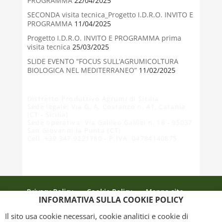
PROGRAMMA
22/04/2025
SECONDA visita tecnica_Progetto I.D.R.O. INVITO E
PROGRAMMA
11/04/2025
Progetto I.D.R.O. INVITO E PROGRAMMA prima
visita tecnica
25/03/2025
SLIDE EVENTO “FOCUS SULL’AGRUMICOLTURA
BIOLOGICA NEL MEDITERRANEO”
11/02/2025
Distretto Produttivo Agrumi di Sicilia
Sede legale: Via G. A. Costanzo n. 41, Catania
(CT - Sicilia)
Sede operativa: Via Galileo Galilei n. 18 - 95037
San Giovanni la Punta (CT)
Cell. +39 347 9221780 - P.IVA: 04784140875
Privacy Policy
Cookie Policy
Mappa sito
INFORMATIVA SULLA COOKIE POLICY
Crediti
Il sito usa cookie necessari, cookie analitici e cookie di