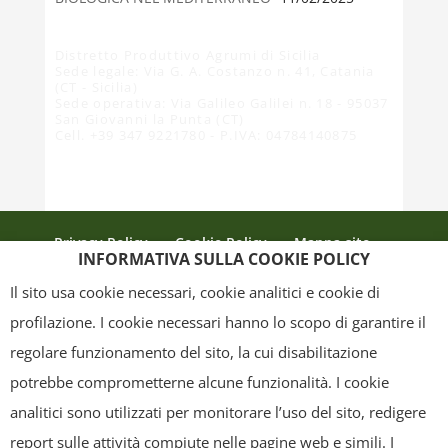
Distretto Produttivo Agrumi di Sicilia
Sede legale: Via G. A. Costanzo n. 41, Catania
(CT - Sicilia)
Sede operativa: Via Galileo Galilei n. 18 - 95037
San Giovanni la Punta (CT)
Cell. +39 347 9221780 - P.IVA: 04784140875
Privacy Policy
Cookie Policy
Mappa sito
INFORMATIVA SULLA COOKIE POLICY
Crediti
Il sito usa cookie necessari, cookie analitici e cookie di
profilazione. I cookie necessari hanno lo scopo di garantire il
regolare funzionamento del sito, la cui disabilitazione
Copyright
- Tutti i contenuti di questa pagina (i testi, le immagini, la
potrebbe comprometterne alcune funzionalità. I cookie
grafica ed il layout) sono di proprietà del "Distretto Produttivo Agrumi di
analitici sono utilizzati per monitorare l’uso del sito, redigere
Sicilia" e tutelati dal diritto d’autore. È pertanto vietato copiarli,
report sulle attività compiute nelle pagine web e simili. I