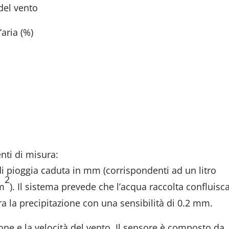
 del vento
aria (%)
nti di misura:
 di pioggia caduta in mm (corrispondenti ad un litro
2
 m
). Il sistema prevede che l’acqua raccolta confluisca
 la precipitazione con una sensibilità di 0.2 mm.
ione e la velocità del vento. Il sensore è composto da