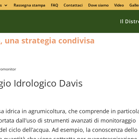
s
Rassegna stampa
FAQ
Contattaci
Dove siamo
Video
Galle
Il Dist
o, una strategia condivisa
iromonitor
io Idrologico Davis
sa idrica in agrumicoltura, che comprende in particol
ortata dall’uso di strumenti avanzati di monitoraggio
del ciclo dell’acqua. Ad esempio, la conoscenza dello