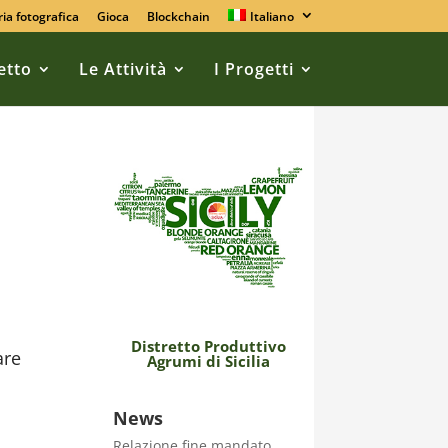
ria fotografica
Gioca
Blockchain
Italiano
retto
Le Attività
I Progetti
Distretto Produttivo
are
Agrumi di Sicilia
News
Relazione fine mandato