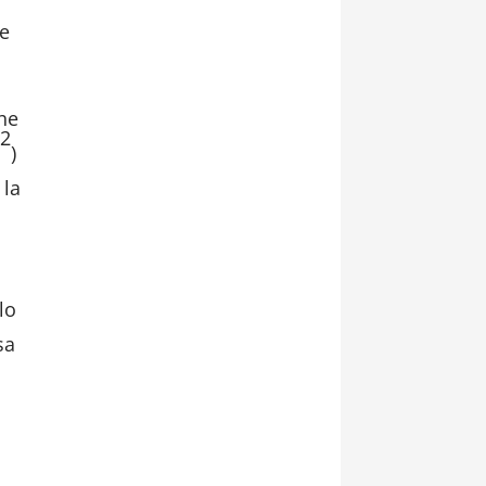
ne
che
2
m
)
 la
lo
sa