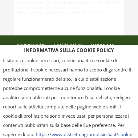
Sede operativa: Via Galileo Galilei n. 18 - 95037
San Giovanni la Punta (CT)
Cell. +39 347 9221780 - P.IVA: 04784140875
Privacy Policy
Cookie Policy
Mappa sito
INFORMATIVA SULLA COOKIE POLICY
Crediti
Il sito usa cookie necessari, cookie analitici e cookie di
profilazione. I cookie necessari hanno lo scopo di garantire il
regolare funzionamento del sito, la cui disabilitazione
Copyright
- Tutti i contenuti di questa pagina (i testi, le immagini, la
potrebbe comprometterne alcune funzionalità. I cookie
grafica ed il layout) sono di proprietà del "Distretto Produttivo Agrumi di
analitici sono utilizzati per monitorare l’uso del sito, redigere
Sicilia" e tutelati dal diritto d’autore. È pertanto vietato copiarli,
report sulle attività compiute nelle pagine web e simili. I
pubblicarli, riscriverli, commercializzarli, distribuirli, anche soltanto in
cookie di profilazione sono invece usati per personalizzare i
parte. Tutti i documenti presenti su questo sito, disponibili gratuitamente
contenuti pubblicitari sulla base delle Sue preferenze. Per
per il download, sono da intendere esclusivamente per uso personale.
saperne di più:
https://www.distrettoagrumidisicilia.it/cookie-