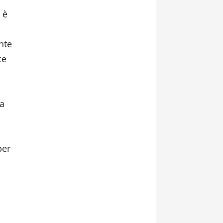
 è
nte
ce
la
per