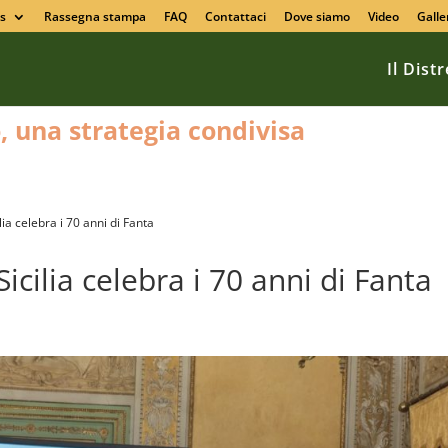
s
Rassegna stampa
FAQ
Contattaci
Dove siamo
Video
Galle
Il Dist
o, una strategia condivisa
ilia celebra i 70 anni di Fanta
Sicilia celebra i 70 anni di Fanta
a