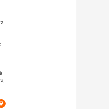
ro
o
i
tà
ra,