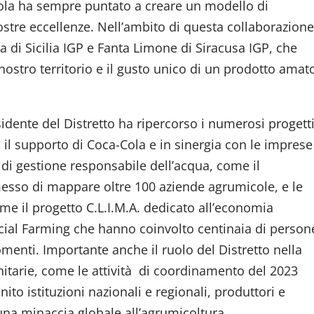
-Cola ha sempre puntato a creare un modello di
ostre eccellenze. Nell’ambito di questa collaborazione
 di Sicilia IGP e Fanta Limone di Siracusa IGP, che
 nostro territorio e il gusto unico di un prodotto amat
sidente del Distretto ha ripercorso i numerosi progett
n il supporto di Coca-Cola e in sinergia con le imprese
tà di gestione responsabile dell’acqua, come il
sso di mappare oltre 100 aziende agrumicole, e le
come il progetto C.L.I.M.A. dedicato all’economia
Social Farming che hanno coinvolto centinaia di person
omenti. Importante anche il ruolo del Distretto nella
itarie, come le attività di coordinamento del 2023
ito istituzioni nazionali e regionali, produttori e
una minaccia globale all’agrumicoltura.