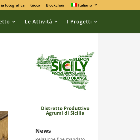
ria fotografica
Gioca
Blockchain
Italiano
retto
Le Attività
I Progetti
Distretto Produttivo
Agrumi di Sicilia
News
Relazione fine mandato