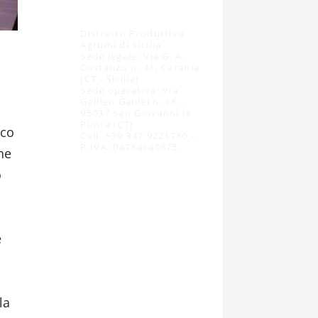
Distretto Produttivo
Agrumi di Sicilia
Sede legale: Via G. A.
Costanzo n. 41, Catania
(CT - Sicilia)
Sede operativa: Via
Galileo Galilei n. 18 -
95037 San Giovanni la
Punta (CT)
ico
Cell. +39 347 9221780 -
P.IVA: 04784140875
one
o
e
la