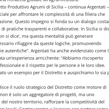
tto Produttivo Agrumi di Sicilia – continua Argentati –
ciale per affrontare le complessità di una filiera che
zione. Questo impegno si fonda su un dialogo costa
di pratiche trasparenti e collaborative. In Sicilia si di
non si dice’, ma questa mentalità può generare
cessario rifuggire da queste logiche, promuovendo
gie autentiche”. Argentati ha anche evidenziato come 
ata un’esperienza arricchente: “Abbiamo riscoperto
essionale e il rispetto per le persone e le loro idee.
ato un esempio per il Distretto e auspichiamo lo sia 
isce il ruolo strategico del Distretto come motore di
o non è solo un aggregatore di progetti, ma uno
del nostro territorio, rafforzare la competitività del
tori locali. Continueremo a lavorare con partner come