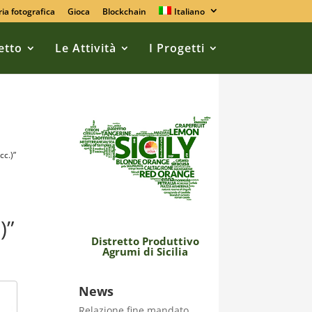
ria fotografica
Gioca
Blockchain
Italiano
retto
Le Attività
I Progetti
cc.)”
i
)”
Distretto Produttivo
Agrumi di Sicilia
News
Relazione fine mandato