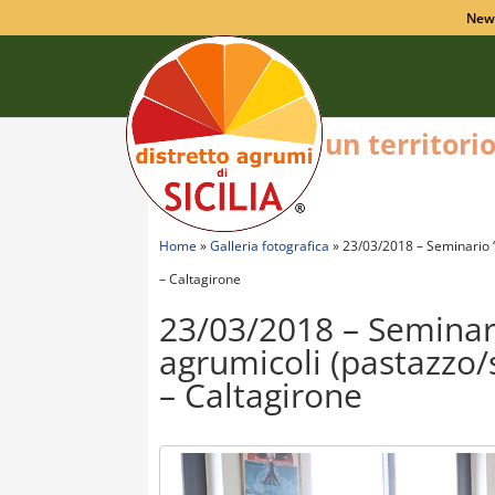
New
un territori
Home
»
Galleria fotografica
»
23/03/2018 – Seminario “L
– Caltagirone
23/03/2018 – Seminari
agrumicoli (pastazzo/s
– Caltagirone