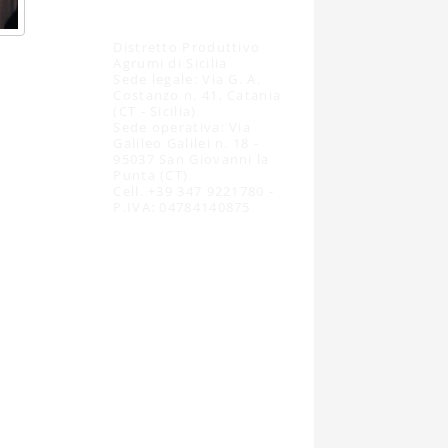
Distretto Produttivo
Agrumi di Sicilia
Sede legale: Via G. A.
Costanzo n. 41, Catania
(CT - Sicilia)
Sede operativa: Via
Galileo Galilei n. 18 -
95037 San Giovanni la
Punta (CT)
Cell. +39 347 9221780 -
P.IVA: 04784140875