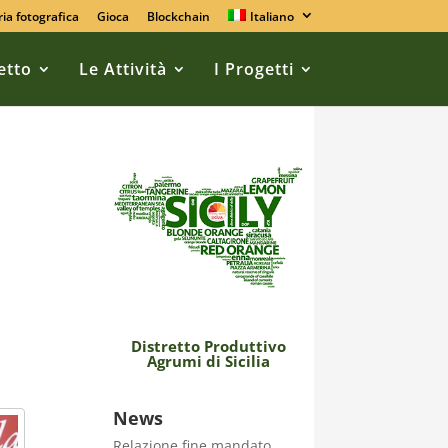
ria fotografica
Gioca
Blockchain
Italiano
retto
Le Attività
I Progetti
Distretto Produttivo
Agrumi di Sicilia
News
Relazione fine mandato