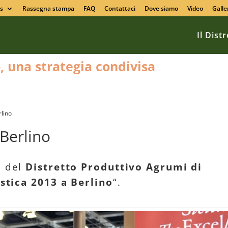
s
Rassegna stampa
FAQ
Contattaci
Dove siamo
Video
Galle
Il Dist
o, una strategia condivisa
rlino
 Berlino
e del
Distretto Produttivo Agrumi di
istica 2013 a Berlino
“.