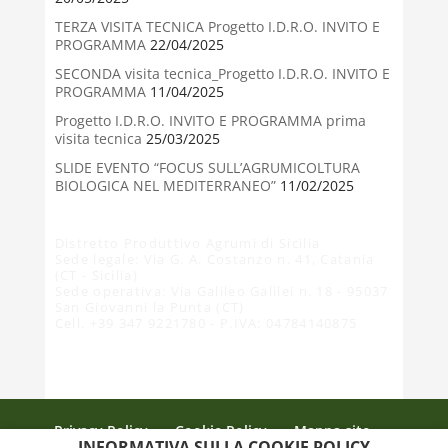
TERZA VISITA TECNICA Progetto I.D.R.O. INVITO E
PROGRAMMA
22/04/2025
SECONDA visita tecnica_Progetto I.D.R.O. INVITO E
PROGRAMMA
11/04/2025
Progetto I.D.R.O. INVITO E PROGRAMMA prima
visita tecnica
25/03/2025
SLIDE EVENTO “FOCUS SULL’AGRUMICOLTURA
BIOLOGICA NEL MEDITERRANEO”
11/02/2025
Distretto Produttivo Agrumi di Sicilia
Sede legale: Via G. A. Costanzo n. 41, Catania
(CT - Sicilia)
Sede operativa: Via Galileo Galilei n. 18 - 95037
San Giovanni la Punta (CT)
Cell. +39 347 9221780 - P.IVA: 04784140875
Privacy Policy
Cookie Policy
Mappa sito
INFORMATIVA SULLA COOKIE POLICY