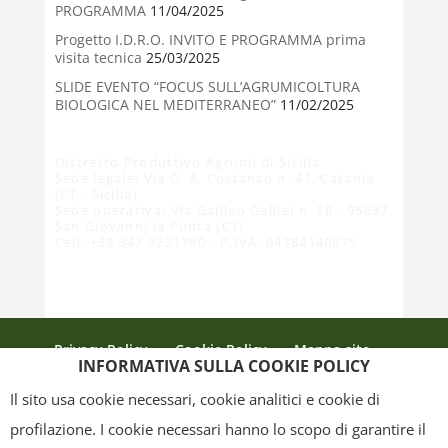
PROGRAMMA
11/04/2025
Progetto I.D.R.O. INVITO E PROGRAMMA prima
visita tecnica
25/03/2025
SLIDE EVENTO “FOCUS SULL’AGRUMICOLTURA
BIOLOGICA NEL MEDITERRANEO”
11/02/2025
Distretto Produttivo Agrumi di Sicilia
Sede legale: Via G. A. Costanzo n. 41, Catania
(CT - Sicilia)
Sede operativa: Via Galileo Galilei n. 18 - 95037
San Giovanni la Punta (CT)
Cell. +39 347 9221780 - P.IVA: 04784140875
Privacy Policy
Cookie Policy
Mappa sito
INFORMATIVA SULLA COOKIE POLICY
Crediti
Il sito usa cookie necessari, cookie analitici e cookie di
profilazione. I cookie necessari hanno lo scopo di garantire il