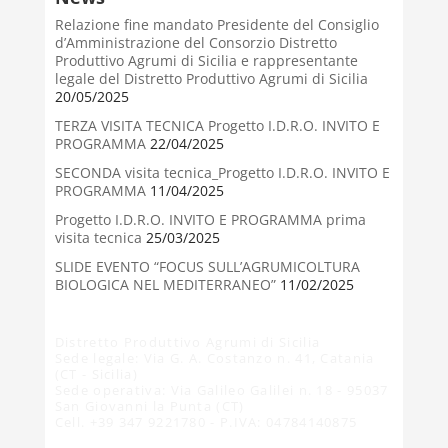
Relazione fine mandato Presidente del Consiglio
d’Amministrazione del Consorzio Distretto
Produttivo Agrumi di Sicilia e rappresentante
legale del Distretto Produttivo Agrumi di Sicilia
20/05/2025
TERZA VISITA TECNICA Progetto I.D.R.O. INVITO E
PROGRAMMA
22/04/2025
SECONDA visita tecnica_Progetto I.D.R.O. INVITO E
PROGRAMMA
11/04/2025
Progetto I.D.R.O. INVITO E PROGRAMMA prima
visita tecnica
25/03/2025
SLIDE EVENTO “FOCUS SULL’AGRUMICOLTURA
BIOLOGICA NEL MEDITERRANEO”
11/02/2025
Distretto Produttivo Agrumi di Sicilia
Sede legale: Via G. A. Costanzo n. 41, Catania
(CT - Sicilia)
Sede operativa: Via Galileo Galilei n. 18 - 95037
San Giovanni la Punta (CT)
Cell. +39 347 9221780 - P.IVA: 04784140875