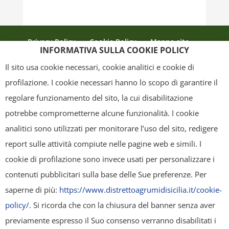
Privacy Policy
Cookie Policy
Mappa sito
INFORMATIVA SULLA COOKIE POLICY
Crediti
Il sito usa cookie necessari, cookie analitici e cookie di
profilazione. I cookie necessari hanno lo scopo di garantire il
regolare funzionamento del sito, la cui disabilitazione
Copyright
- Tutti i contenuti di questa pagina (i testi, le immagini, la
potrebbe comprometterne alcune funzionalità. I cookie
grafica ed il layout) sono di proprietà del "Distretto Produttivo Agrumi di
analitici sono utilizzati per monitorare l’uso del sito, redigere
Sicilia" e tutelati dal diritto d’autore. È pertanto vietato copiarli,
report sulle attività compiute nelle pagine web e simili. I
pubblicarli, riscriverli, commercializzarli, distribuirli, anche soltanto in
cookie di profilazione sono invece usati per personalizzare i
parte. Tutti i documenti presenti su questo sito, disponibili gratuitamente
contenuti pubblicitari sulla base delle Sue preferenze. Per
per il download, sono da intendere esclusivamente per uso personale.
saperne di più:
https://www.distrettoagrumidisicilia.it/cookie-
Possono essere ridistribuiti, sempre gratuitamente e senza alcun fine
policy/
. Si ricorda che con la chiusura del banner senza aver
illecito o commerciale, a condizione che non vengano alterati in nessuna
previamente espresso il Suo consenso verranno disabilitati i
forma (testi, immagini, grafica, layout), mantenendo chiaramente