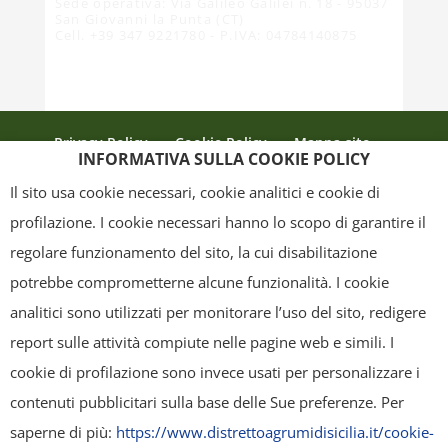
Sede operativa: Via Galileo Galilei n. 18 - 95037
San Giovanni la Punta (CT)
Cell. +39 347 9221780 - P.IVA: 04784140875
Privacy Policy
Cookie Policy
Mappa sito
INFORMATIVA SULLA COOKIE POLICY
Crediti
Il sito usa cookie necessari, cookie analitici e cookie di
profilazione. I cookie necessari hanno lo scopo di garantire il
regolare funzionamento del sito, la cui disabilitazione
Copyright
- Tutti i contenuti di questa pagina (i testi, le immagini, la
potrebbe comprometterne alcune funzionalità. I cookie
grafica ed il layout) sono di proprietà del "Distretto Produttivo Agrumi di
analitici sono utilizzati per monitorare l’uso del sito, redigere
Sicilia" e tutelati dal diritto d’autore. È pertanto vietato copiarli,
report sulle attività compiute nelle pagine web e simili. I
pubblicarli, riscriverli, commercializzarli, distribuirli, anche soltanto in
cookie di profilazione sono invece usati per personalizzare i
parte. Tutti i documenti presenti su questo sito, disponibili gratuitamente
contenuti pubblicitari sulla base delle Sue preferenze. Per
per il download, sono da intendere esclusivamente per uso personale.
saperne di più:
https://www.distrettoagrumidisicilia.it/cookie-
Possono essere ridistribuiti, sempre gratuitamente e senza alcun fine