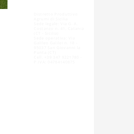
Distretto Produttivo
Agrumi di Sicilia
Sede legale: Via G. A.
Costanzo n. 41, Catania
(CT - Sicilia)
Sede operativa: Via
Galileo Galilei n. 18 -
95037 San Giovanni la
Punta (CT)
Cell. +39 347 9221780 -
P.IVA: 04784140875