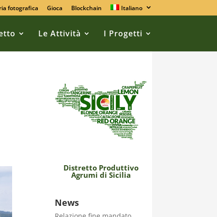
ria fotografica
Gioca
Blockchain
Italiano
retto
Le Attività
I Progetti
Distretto Produttivo
Agrumi di Sicilia
News
Relazione fine mandato