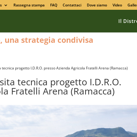
s
Rassegna stampa
FAQ
Contattaci
Dove siamo
Video
Galle
Il Dist
o, una strategia condivisa
a tecnica progetto I.D.R.O. presso Azienda Agricola Fratelli Arena (Ramacca)
ita tecnica progetto I.D.R.O.
la Fratelli Arena (Ramacca)