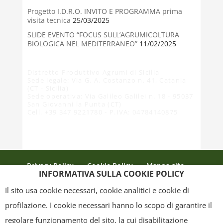
Progetto I.D.R.O. INVITO E PROGRAMMA prima
visita tecnica
25/03/2025
SLIDE EVENTO “FOCUS SULL’AGRUMICOLTURA
BIOLOGICA NEL MEDITERRANEO”
11/02/2025
Distretto Produttivo Agrumi di Sicilia
Sede legale: Via G. A. Costanzo n. 41, Catania
(CT - Sicilia)
Sede operativa: Via Galileo Galilei n. 18 - 95037
San Giovanni la Punta (CT)
Cell. +39 347 9221780 - P.IVA: 04784140875
Privacy Policy
Cookie Policy
Mappa sito
INFORMATIVA SULLA COOKIE POLICY
Crediti
Il sito usa cookie necessari, cookie analitici e cookie di
profilazione. I cookie necessari hanno lo scopo di garantire il
regolare funzionamento del sito, la cui disabilitazione