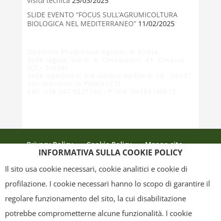
visita tecnica
25/03/2025
SLIDE EVENTO “FOCUS SULL’AGRUMICOLTURA
BIOLOGICA NEL MEDITERRANEO”
11/02/2025
Distretto Produttivo Agrumi di Sicilia
Sede legale: Via G. A. Costanzo n. 41, Catania
(CT - Sicilia)
Sede operativa: Via Galileo Galilei n. 18 - 95037
San Giovanni la Punta (CT)
Cell. +39 347 9221780 - P.IVA: 04784140875
Privacy Policy
Cookie Policy
Mappa sito
INFORMATIVA SULLA COOKIE POLICY
Crediti
Il sito usa cookie necessari, cookie analitici e cookie di
profilazione. I cookie necessari hanno lo scopo di garantire il
regolare funzionamento del sito, la cui disabilitazione
Copyright
- Tutti i contenuti di questa pagina (i testi, le immagini, la
potrebbe comprometterne alcune funzionalità. I cookie
grafica ed il layout) sono di proprietà del "Distretto Produttivo Agrumi di