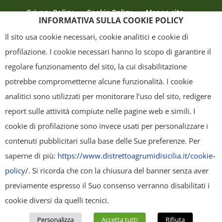
Privacy Policy
Cookie Policy
Mappa sito
INFORMATIVA SULLA COOKIE POLICY
Crediti
Il sito usa cookie necessari, cookie analitici e cookie di
profilazione. I cookie necessari hanno lo scopo di garantire il
regolare funzionamento del sito, la cui disabilitazione
Copyright
- Tutti i contenuti di questa pagina (i testi, le immagini, la
potrebbe comprometterne alcune funzionalità. I cookie
grafica ed il layout) sono di proprietà del "Distretto Produttivo Agrumi di
analitici sono utilizzati per monitorare l’uso del sito, redigere
Sicilia" e tutelati dal diritto d’autore. È pertanto vietato copiarli,
report sulle attività compiute nelle pagine web e simili. I
pubblicarli, riscriverli, commercializzarli, distribuirli, anche soltanto in
cookie di profilazione sono invece usati per personalizzare i
parte. Tutti i documenti presenti su questo sito, disponibili gratuitamente
contenuti pubblicitari sulla base delle Sue preferenze. Per
per il download, sono da intendere esclusivamente per uso personale.
saperne di più:
https://www.distrettoagrumidisicilia.it/cookie-
Possono essere ridistribuiti, sempre gratuitamente e senza alcun fine
policy/
. Si ricorda che con la chiusura del banner senza aver
illecito o commerciale, a condizione che non vengano alterati in nessuna
previamente espresso il Suo consenso verranno disabilitati i
forma (testi, immagini, grafica, layout), mantenendo chiaramente
cookie diversi da quelli tecnici.
"Distretto Produttivo Agrumi di Sicilia" come titolare del contenuto. Ogni
Personalizza
Accetta tutti
Rifiuta
violazione sarà perseguita secondo la normativa vigente.