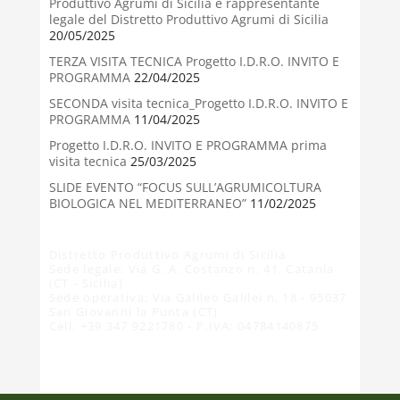
Produttivo Agrumi di Sicilia e rappresentante
legale del Distretto Produttivo Agrumi di Sicilia
20/05/2025
TERZA VISITA TECNICA Progetto I.D.R.O. INVITO E
PROGRAMMA
22/04/2025
SECONDA visita tecnica_Progetto I.D.R.O. INVITO E
PROGRAMMA
11/04/2025
Progetto I.D.R.O. INVITO E PROGRAMMA prima
visita tecnica
25/03/2025
SLIDE EVENTO “FOCUS SULL’AGRUMICOLTURA
BIOLOGICA NEL MEDITERRANEO”
11/02/2025
Distretto Produttivo Agrumi di Sicilia
Sede legale: Via G. A. Costanzo n. 41, Catania
(CT - Sicilia)
Sede operativa: Via Galileo Galilei n. 18 - 95037
San Giovanni la Punta (CT)
Cell. +39 347 9221780 - P.IVA: 04784140875